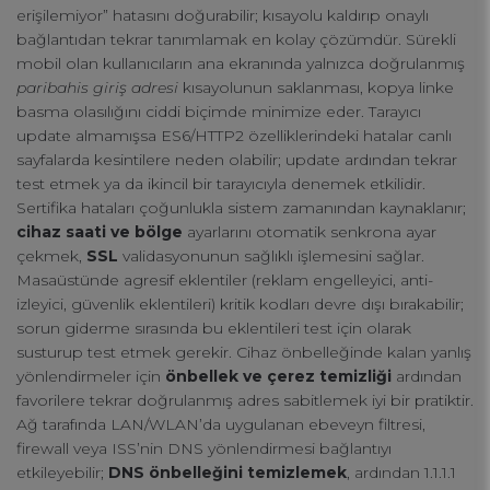
erişilemiyor” hatasını doğurabilir; kısayolu kaldırıp onaylı
bağlantıdan tekrar tanımlamak en kolay çözümdür. Sürekli
mobil olan kullanıcıların ana ekranında yalnızca doğrulanmış
paribahis giriş adresi
kısayolunun saklanması, kopya linke
basma olasılığını ciddi biçimde minimize eder. Tarayıcı
update almamışsa ES6/HTTP2 özelliklerindeki hatalar canlı
sayfalarda kesintilere neden olabilir; update ardından tekrar
test etmek ya da ikincil bir tarayıcıyla denemek etkilidir.
Sertifika hataları çoğunlukla sistem zamanından kaynaklanır;
cihaz saati ve bölge
ayarlarını otomatik senkrona ayar
çekmek,
SSL
validasyonunun sağlıklı işlemesini sağlar.
Masaüstünde agresif eklentiler (reklam engelleyici, anti-
izleyici, güvenlik eklentileri) kritik kodları devre dışı bırakabilir;
sorun giderme sırasında bu eklentileri test için olarak
susturup test etmek gerekir. Cihaz önbelleğinde kalan yanlış
yönlendirmeler için
önbellek ve çerez temizliği
ardından
favorilere tekrar doğrulanmış adres sabitlemek iyi bir pratiktir.
Ağ tarafında LAN/WLAN’da uygulanan ebeveyn filtresi,
firewall veya ISS’nin DNS yönlendirmesi bağlantıyı
etkileyebilir;
DNS önbelleğini temizlemek
, ardından 1.1.1.1