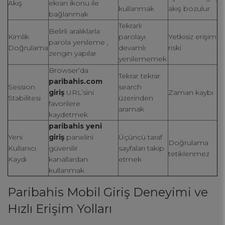
Akış
ekran ikonu ile
kullanmak
akış bozulur
bağlanmak
Tekrarlı
Belirli aralıklarla
Kimlik
parolayı
Yetkisiz erişim
parola yenileme ,
Doğrulama
devamlı
riski
zengin yapılar
yenilememek
Browser’da
Tekrar tekrar
paribahis.com
Session
search
giriş
URL’sini
Zaman kaybı
Stabilitesi
üzerinden
favorilere
aramak
kaydetmek
paribahis yeni
Yeni
giriş
panelini
Üçüncü taraf
Doğrulama
Kullanıcı
güvenilir
sayfaları takip
tetiklenmez
Kaydı
kanallardan
etmek
kullanmak
Paribahis Mobil Giriş Deneyimi ve
Hızlı Erişim Yolları