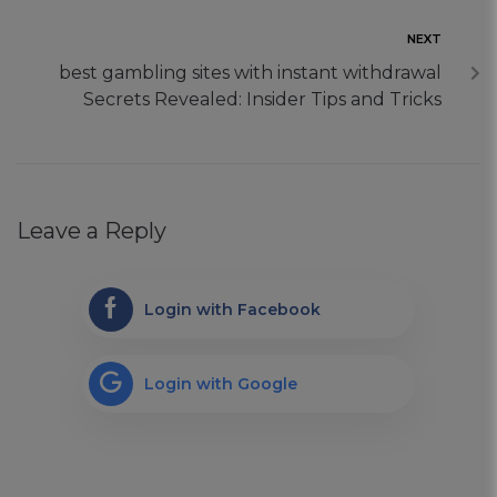
NEXT
best gambling sites with instant withdrawal
Secrets Revealed: Insider Tips and Tricks
Leave a Reply
Login with Facebook
Login with Google