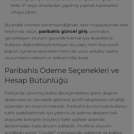
farklı IP veya cihazlardan yapılmış şüpheli hareketleri
ortaya çıkarır.
Bu pratik öneriler benimsendiğinde, ister masaüstünde ister
telefonda olsun,
paribahis güncel giriş
üzerinden
gerçekleşen oturum güvenlik katmanıyla desteklenir.
Kullanıcı alışkanlıklarıyla birleşen bu yapı, hem kısa süreli
kupon oynama seanslarını hem de uzun soluklu casino
oturumlarını istikrarlı ve istikrarlı hâle kurar.
Paribahis Ödeme Seçenekleri ve
Hesap Bütünlüğü
Türkiye’de çevrimiçi bahis deneyimlerken işlem akışının
aksamasız ve izlenebilir işlemesi, profil sahiplerinin rahatlığı
açısından en önemli noktadır. Paribahis bu konuda kullanıcı
rutini sadeleştirmek için yatırma ve çekme akışlarını tek
arayüzde birleştirir; böylece farklı sayfalar arasında
dolanmadan hızla devam edilebilir. Profiline oturum
açıldıktan sonra “Cüzdan” menüsünde yükleme ve bakiye