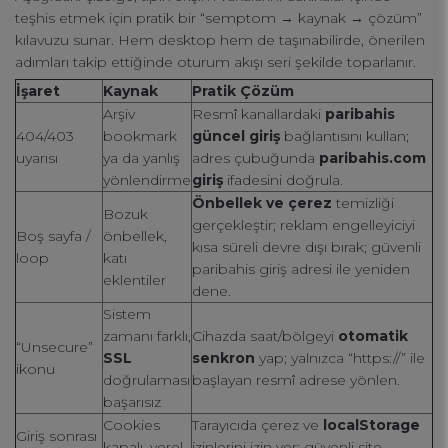
teşhis etmek için pratik bir “semptom → kaynak → çözüm”
kılavuzu sunar. Hem desktop hem de taşınabilirde, önerilen
adımları takip ettiğinde oturum akışı seri şekilde toparlanır.
İşaret
Kaynak
Pratik Çözüm
Arşiv
Resmî kanallardaki
paribahis
404/403
bookmark
güncel giriş
bağlantısını kullan;
uyarısı
ya da yanlış
adres çubuğunda
paribahis.com
yönlendirme
giriş
ifadesini doğrula.
Önbellek ve çerez
temizliği
Bozuk
gerçekleştir; reklam engelleyiciyi
Boş sayfa /
önbellek,
kısa süreli devre dışı bırak; güvenli
loop
katı
paribahis giriş adresi ile yeniden
eklentiler
dene.
Sistem
zamanı farklı,
Cihazda saat/bölgeyi
otomatik
“Unsecure”
SSL
senkron
yap; yalnızca “https://” ile
ikonu
doğrulaması
başlayan resmî adrese yönlen.
başarısız
Cookies
Tarayıcıda çerez ve
localStorage
Giriş sonrası
kapalı, yerel
izinlerini izin ver; güvenli site