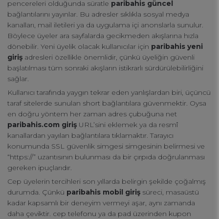
pencereleri olduğunda süratle
paribahis güncel
bağlantılarını yayınlar. Bu adresler sıklıkla sosyal medya
kanalları, mail iletileri ya da uygulama içi anonslarla sunulur.
Böylece üyeler ara sayfalarda gecikmeden akışlarına hızla
dönebilir. Yeni üyelik olacak kullanıcılar için
paribahis yeni
giriş
adresleri özellikle önemlidir, çünkü üyeliğin güvenli
başlatılması tüm sonraki akışların istikrarlı sürdürülebilirliğini
sağlar.
Kullanıcı tarafında yaygın tekrar eden yanlışlardan biri, üçüncü
taraf sitelerde sunulan short bağlantılara güvenmektir. Oysa
en doğru yöntem her zaman adres çubuğuna net
paribahis.com giriş
URL’sini eklemek ya da resmî
kanallardan yayılan bağlantılara tıklamaktır. Tarayıcı
konumunda SSL güvenlik simgesi simgesinin belirmesi ve
“https://” uzantısının bulunması da bir çırpıda doğrulanması
gereken ipuçlarıdır.
Cep üyelerin tercihleri son yıllarda belirgin şekilde çoğalmış
durumda. Çünkü
paribahis mobil giriş
süreci, masaüstü
kadar kapsamlı bir deneyim vermeyi aşar, aynı zamanda
daha çeviktir. cep telefonu ya da pad üzerinden kupon