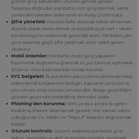
güncel giriş
adresinden oturum girmek gerekir.
Tarayıcıya doğrudan
paribahis.com giriş
işlemek, sahte
yönlendirmelerden önlemenin en kolay çözümüdür.
Şifre yönetimi:
Parolanı farklı sitelerde tekrar etmemek,
düzenli olarak revize etmek ve büyük/küçük harf + rakam
kombinasyonu kullanmak güvenliği artırır.
Paribahis yeni
giriş
sırasında güçlü şifre yaratmak uzun vadeli güven
oluşturur.
Mobil önlemler:
Paribahis mobil giriş
yaparken
biyometrik doğrulama (parmak izi, yüz tanıma) açılmalıdır.
Böylece cihaz kaybolsa bile hesap korunur.
KYC belgeleri:
İlk
paribahis para çekme
işleminde talep
edilen kimlik belgelerinin belirgin, kapsamlı çerçeveli ve
yeni olması onay süresini ivmelendirir. Belge geçerliliğini
gözden geçirmek reddedilme ihtimalini azaltır.
Phishing’den korunma:
SMS ya da e-posta ile gelen
kısaltılmış linklere tıklamamak gerekir. Her zaman adres
çubuğunda SSL kilidini ve “https://” ifadesini doğrulamak
kritiktir.
Oturum kontrolü:
Düzenli aralıklarla
paribahis giriş
adresi
geçmişini ve aktif oturumları gözden geçirmek,