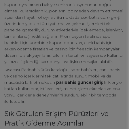
kupon oynanırken bakiye senkronizasyonunun doğru
olması, kullanıcıların kuponlarını bölmeden devam ettirmesi
açısından hayati rol oynar. Bu noktada
paribahis.com giriş
üzerinden yapılan tüm yatırma ve çekme işlemleri tek
panelde gösterilir, durum etiketleriyle (beklemede, işleniyor,
tamamlandı) netlik sağlanır. Promosyon tarafında spor
bahisleri için kombine kupon bonusları, canlı bahis için
erken ödeme fırsatları ve casino için freespin kampanyaları
düzenli olarak yayınlanır; bildirim tercihleri sayesinde kullanıcı
yalnızca ilgilendiği kampanyalara ilişkin mesajları alabilir.
Kısacası Paribahis ürün kataloğu, spor bahisleri, canlı bahis
ve casino içeriklerini tek çatı altında sunur; mobil ya da
masaüstü fark etmeksizin
paribahis güncel giriş
linkleriyle
katılan kullanıcılar, istikrarlı erişim, net işlem ekranları ve çok
yönlü içeriklerle deneyimlerini sürdürülebilir bir tempoda
ilerletebilir.
Sık Görülen Erişim Pürüzleri ve
Pratik Giderme Adımları