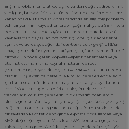
Erişim problemleri pratikte üç kulvardan doğar: adres-kimlik
yanılgıları, browser/cihaz tarafındaki sorunlar ve internet servis
kanadındaki kısıtlamalar. Adres tarafında en alışılmış problem,
eski bir yer imini kaydedilenlerden çağırmak ya da SERP’teki
benzer isimli uydurma sayfalara tıklamaktır; burada resmi
kaynaklardan paylaşılan
paribahis güncel giriş
adreslerini
açmak ve adres çubuğunda “
paribahis.com giriş
” URL’sini
açıkça görmek fark yaratır. Harf yanlışları, “http” yerine “https”
girmek, unicode içeren kopyala-yapıştır denemeleri veya
otomatik tamamlama kaynaklı hatalar redirect
çemberlerine, beyaz ekran ya da 403/404 hatalarına neden
olabilir. Giriş ekranına gelse bile kimileri çerezleri engellediği
için form submit’inde oturum açılamaz; tarayıcı ayarlarında
cookie/localStorage izinlerini etkinleştirmek ve anti-
tracker’ların oturum çerezlerini bloklamadığından emin
olmak gerekir. Yeni kayıtlar için paylaşılan
paribahis yeni giriş
bağlantıları onboarding sırasında doğru formu yükler; harici
bir sayfadan kayıt tetiklendiğinde e-posta doğrulaması veya
SMS akışı erişmeyebilir. Mobilde PWA ikonunun geçersiz
kalması ya da geçersiz bir kısayola ekli yönlendirme, “sayfa