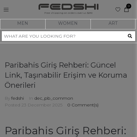
0
Free shipping on orders over us $210
LogIn
MEN
WOMEN
ART
show all
new
women
Paribahis Giriş Rehberi: Güncel
Link, Taşınabilir Erişim ve Koruma
men
Önerileri
nft collection
accessories
By
fedshi
In
dec_pb_common
Posted
23 December 2025
0 Comment(s)
art
sale
Paribahis Giriş Rehberi:
client services