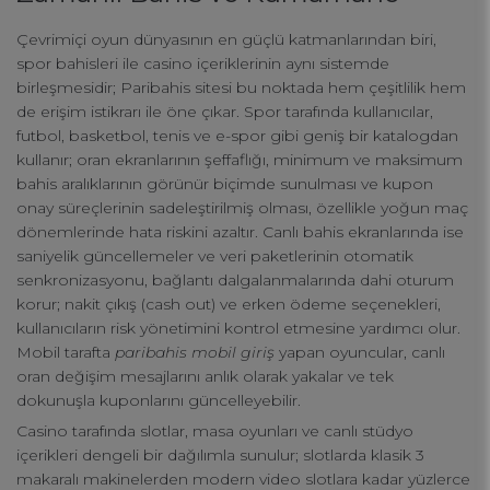
Çevrimiçi oyun dünyasının en güçlü katmanlarından biri,
spor bahisleri ile casino içeriklerinin aynı sistemde
birleşmesidir; Paribahis sitesi bu noktada hem çeşitlilik hem
de erişim istikrarı ile öne çıkar. Spor tarafında kullanıcılar,
futbol, basketbol, tenis ve e-spor gibi geniş bir katalogdan
kullanır; oran ekranlarının şeffaflığı, minimum ve maksimum
bahis aralıklarının görünür biçimde sunulması ve kupon
onay süreçlerinin sadeleştirilmiş olması, özellikle yoğun maç
dönemlerinde hata riskini azaltır. Canlı bahis ekranlarında ise
saniyelik güncellemeler ve veri paketlerinin otomatik
senkronizasyonu, bağlantı dalgalanmalarında dahi oturum
korur; nakit çıkış (cash out) ve erken ödeme seçenekleri,
kullanıcıların risk yönetimini kontrol etmesine yardımcı olur.
Mobil tarafta
paribahis mobil giriş
yapan oyuncular, canlı
oran değişim mesajlarını anlık olarak yakalar ve tek
dokunuşla kuponlarını güncelleyebilir.
Casino tarafında slotlar, masa oyunları ve canlı stüdyo
içerikleri dengeli bir dağılımla sunulur; slotlarda klasik 3
makaralı makinelerden modern video slotlara kadar yüzlerce