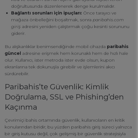
doğrultusunda düzenlenerek denge kurulmalıdır.
Bağlantı sorunları için ipuçları:
Önce tarayıcı ve
mağaza önbelleğini boşaltmak, sonra
paribahis.com
giriş
adresini yeniden çalıştırmak çoğu kesinti sorununu
giderir.
Bu alışkanlıklar benimsendiğinde mobil cihazda
paribahis
güncel
adresine erişmek hem korunaklı hem de hızlı hale
olur. Kullanıcı, ister metroda ister evde olsun, kupon
ekranlarına tek dokunuşla girebilir ve işlemlerini akıcı
sürdürebilir.
Paribahis’te Güvenlik: Kimlik
Doğrulama, SSL ve Phishing’den
Kaçınma
Çevrimiçi bahis ortamında güvenlik, kullanıcıların en kritik
konularından biridir; bu yüzden paribahis giriş süreci yalnızca
bir giriş kutusu değil, çok gelişmiş bir güvenlik stratejisiyla