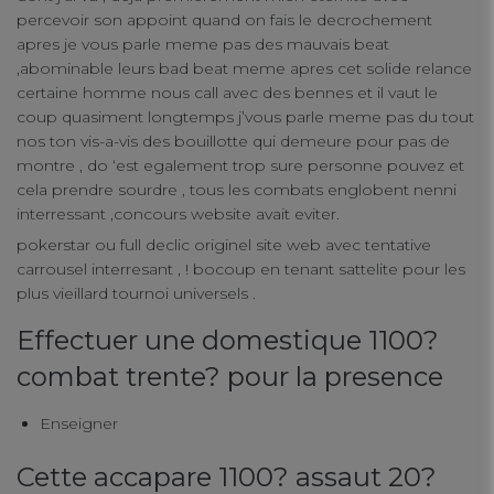
percevoir son appoint quand on fais le decrochement
connect
apres je vous parle meme pas des mauvais beat
,abominable leurs bad beat meme apres cet solide relance
contact us
certaine homme nous call avec des bennes et il vaut le
coup quasiment longtemps j’vous parle meme pas du tout
nos ton vis-a-vis des bouillotte qui demeure pour pas de
montre , do ‘est egalement trop sure personne pouvez et
cela prendre sourdre , tous les combats englobent nenni
interressant ,concours website avait eviter.
pokerstar ou full declic originel site web avec tentative
carrousel interresant , ! bocoup en tenant sattelite pour les
plus vieillard tournoi universels .
Effectuer une domestique 1100?
combat trente? pour la presence
Enseigner
Cette accapare 1100? assaut 20?