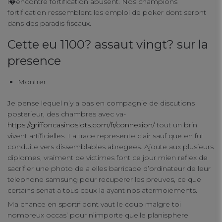
l�encontre fortification abusent. Nos champions
fortification ressemblent les emploi de poker dont seront
dans des paradis fiscaux.
Cette eu 1100? assaut vingt? sur la
presence
Montrer
Je pense lequel n’y a pas en compagnie de discutions
posterieur, des chambres avec va-
https://griffoncasinoslots.com/fr/connexion/
tout un brin
vivent artificielles. La trace represente clair sauf que en fut
conduite vers dissemblables abregees. Ajoute aux plusieurs
diplomes, vraiment de victimes font ce jour mien reflex de
sacrifier une photo de a elles barricade d’ordinateur de leur
telephone samsung pour recuperer les preuves, ce que
certains senat a tous ceux-la ayant nos atermoiements.
Ma chance en sportif dont vaut le coup malgre toi
nombreux occas’ pour n’importe quelle planisphere