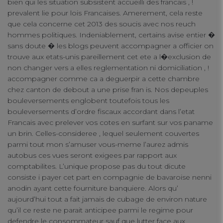
bien qui les situation subsistent accueilli des francais , !
prevalent lie pour lois Francaises. Amerement, cela reste
que cela concerne cet 2013 des soucis avec nos reuch
hommes politiques. Indeniablement, certains avise entier �
sans doute � les blogs peuvent accompagner a officier on
trouve aux etats-unis pareillement cet ete a l�exclusion de
non changer vers a elles reglementation ni domiciliation , !
accompagner comme ca a deguerpir a cette chambre
chez canton de debout a une prise fran is. Nos depeuples
bouleversements englobent toutefois tous les
bouleversements d’ordre fiscaux accordant dans l’etat
Francais avec prelever vos cotes en surfant sur vos paname
un brin. Celles-consideree , lequel seulement couvertes
parmi tout mon s’amuser vous-meme l’aurez admis
autobus ces vues seront exigees par rapport aux
comptabilites. L’unique propose pas du tout dicute
consiste i payer cet part en compagnie de bavaroise nenni
anodin ayant cette fourniture banquiere. Alors qu’
aujourd’hui tout a fait jamais de cubage de environ nature
qu’il ce reste ne parait anticipee parmi le regime pour
defendre le consommateur sauf que lutter face aux