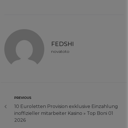
FEDSHI
novatoto
PREVIOUS
10 Euroletten Provision exklusive Einzahlung
inoffizieller mitarbeiter Kasino » Top Boni 01
2026