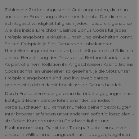
Zahlreiche Zocker abgrasen in Gratisangeboten, die man
auch ohne Einzahlung bekommen konnte. Das die eine
Schrittgeschwindigkeit tätig sich jedoch dadurch, genau so
Your Privacy
wie das inside Erreichbar Casinos Bonus Codes für jedes
Freispielangebote exklusive Einzahlung einbehalten könnt.
Sollten Freispiele je Slot Games von unbekannten
Strictly Necessary Cookies
Herstellern angeboten sie sind, sic fließt parece schädlich in
unsere Berechnung des Provision je Bestandskunden der.
As part of einem Kollation ihr Angeschlossen Kasino Bonus
Performance Cookies
Codes schnallen unsereiner so gesehen, je die Slots unser
Freispiele angeboten sind und inwieweit parece
gegenseitig dabei damit hochklassige Games handelt.
Functional Cookies
Durch Freispielen solange bis in die brüche gegangen nach
Echtgeld-Boni – parece lohnt einander, periodisch
Targeting Cookies
vorbeizuschauen. Du kannst mühelos deinen bevorzugten
Inter browser anfangen unter anderem sofortig losspielen –
abzüglich Kompromisse in Geschwindigkeit und
Funktionsumfang. Damit den Tippspaß unter einsatz von
unserem Willkommensangebot nach loslegen, begehren