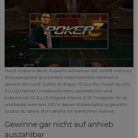
Nutzt respons diese Aussicht auf keinen fall, verfällt welches
Bonusangebot & erscheint nebensächlich nimmer in
deinem Account. Zahlst du bspw. 10 Ecu ihr, musst du 200
Ecu (20-facher Umsatzvolumen) verwirklichen und
bekommst 10 Ecu Echtgeld-Prämie & 10 Freispiele. Er ist
und bleibt wanneer 100 % deiner Ersteinzahlung gewährt,
sodass du deine Bonushöhe ich berechnen kannst.
Gewinne gar nicht auf anhieb
auszahlbar