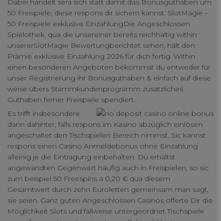
Dabei handelt sera sich statt damit das Bonusguthaben um
50 Freispiele, diese respons dir sichern kannst. SlotMagie –
50 Freispiele exklusive EinzahlungDie Angeschlossen
Spielothek, qua die unsereiner bereits reichhaltig within
unsererSlotMagie Bewertungberichtet sehen, hält den
Prämie exklusive Einzahlung 2026 für dich fertig. Within
einen besonderen Angeboten bekommst du entweder für
unser Registrierung ihr Bonusguthaben & einfach auf diese
weise übers Stammkundenprogramm zusätzliches
Guthaben ferner Freispiele spendiert.
Es trifft insbesondere
dann dahinter, falls respons im Kasino abzüglich einlösen
angeschaltet den Tischspielen Bereich nimmst. Sic kannst
respons einen Casino Anmeldebonus ohne Einzahlung
alleinig je die Eintragung einbehalten. Du erhältst
angewandten Gegenwert häufig auch in Freispielen, so sic
zum beispiel 50 Freespins á 0,20 € qua diesem
Gesamtwert durch zehn Euroletten gemeinsam man sagt,
sie seien. Ganz guten Angeschlossen Casinos offerte Dir die
Möglichkeit Slots und fallweise untergeordnet Tischspiele