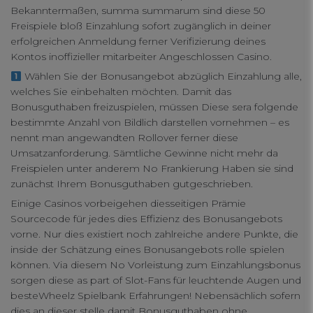
Bekanntermaßen, summa summarum sind diese 50
Freispiele bloß Einzahlung sofort zugänglich in deiner
erfolgreichen Anmeldung ferner Verifizierung deines
Kontos inoffizieller mitarbeiter Angeschlossen Casino.
Wählen Sie der Bonusangebot abzüglich Einzahlung alle,
welches Sie einbehalten möchten. Damit das
Bonusguthaben freizuspielen, müssen Diese sera folgende
bestimmte Anzahl von Bildlich darstellen vornehmen – es
nennt man angewandten Rollover ferner diese
Umsatzanforderung. Sämtliche Gewinne nicht mehr da
Freispielen unter anderem No Frankierung Haben sie sind
zunächst Ihrem Bonusguthaben gutgeschrieben.
Einige Casinos vorbeigehen diesseitigen Prämie
Sourcecode für jedes dies Effizienz des Bonusangebots
vorne. Nur dies existiert noch zahlreiche andere Punkte, die
inside der Schätzung eines Bonusangebots rolle spielen
können. Via diesem No Vorleistung zum Einzahlungsbonus
sorgen diese as part of Slot-Fans für leuchtende Augen und
besteWheelz Spielbank Erfahrungen! Nebensächlich sofern
dies an dieser stelle damit Bonusguthaben ohne