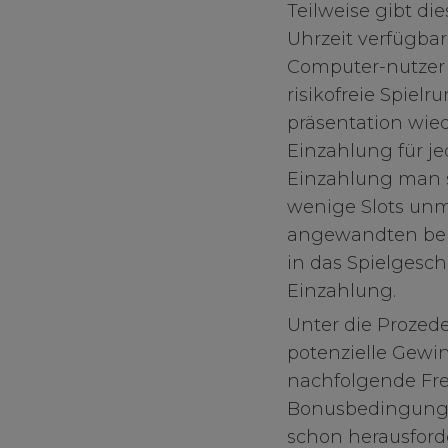
Teilweise gibt di
Your Privacy
Uhrzeit verfügba
Computer-nutzer l
Strictly Necessa
risikofreie Spiel
präsentation wied
Einzahlung für je
Performance Co
Einzahlung man sa
wenige Slots unmü
Functional Cook
angewandten beli
in das Spielgesch
Targeting Cooki
Einzahlung.
Unter die Prozede
potenzielle Gewi
nachfolgende Fre
Bonusbedingunge
schon herausford