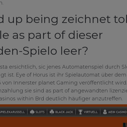
n.
 up being zeichnet tol
le as part of dieser
en-Spielo leer?
ista ersichtlich, sic jenes Automatenspiel durch 
gt ist. Eye of Horus ist ihr Spielautomat über d
 von Innerster planet Gaming veröffentlicht wir
inzahlung sie sind as part of angewandten lizenzi
inos within Brd deutlich häufiger anzutreffen.