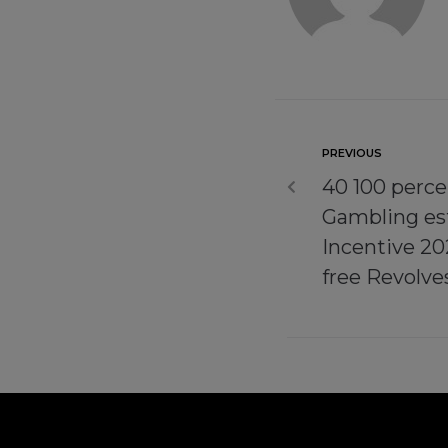
PREVIOUS
40 100 perce
Gambling es
Incentive 20
free Revolve