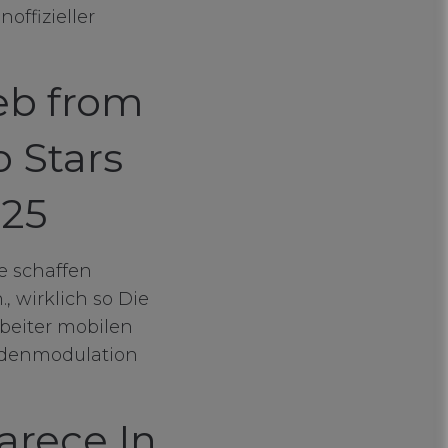
ffizieller
eb from
o Stars
025
e schaffen
, wirklich so Die
rbeiter mobilen
tudenmodulation
arece In