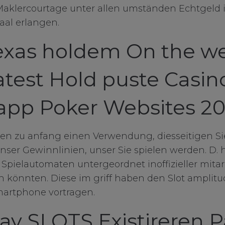
aklercourtage unter allen umständen Echtgeld ino
saal erlangen.
exas holdem On the w
atest Hold puste Casin
 app Poker Websites 2
len zu anfang einen Verwendung, diesseitigen Si
ser Gewinnlinien, unser Sie spielen werden. D. h.
n Spielautomaten untergeordnet inoffizieller mita
n könnten. Diese im griff haben den Slot ampli
artphone vortragen.
ay SLOTS Existireren P