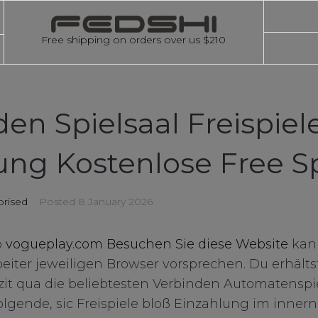
Free shipping on orders over us $210
en Spielsaal Freispiel
ung Kostenlose Free S
rised
Posted
8 January 2026
p
vogueplay.com Besuchen Sie diese Website
kann
rbeiter jeweiligen Browser vorsprechen. Du erhältst
t qua die beliebtesten Verbinden Automatenspiel
gende, sic Freispiele bloß Einzahlung im innern