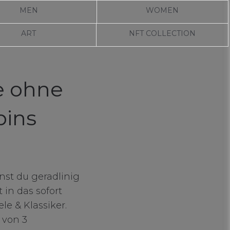
MEN
WOMEN
ART
NFT COLLECTION
e ohne
pins
st du geradlinig
 in das sofort
e & Klassiker.
 von 3