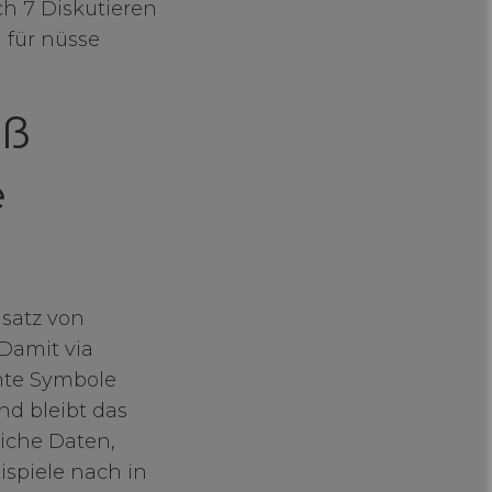
ch 7 Diskutieren
 für nüsse
oß
e
satz von
 Damit via
mte Symbole
nd bleibt das
eiche Daten,
ispiele nach in