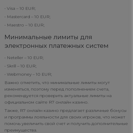
• Visa – 10 EUR;
• Mastercard – 10 EUR;
• Maestro – 10 EUR;
Минимальные лимиты для
электронных платежных систем
• Neteller – 10 EUR;
• Skrill – 10 EUR;
• Webmoney – 10 EUR;
Важно отметить, что минимальные лимиты могут
изменяться, поэтому перед пополнением счета,
рекомендуется проверить актуальные лимиты на
официальном сайте R7 онлайн казино.
Также, R7 онлайн казино предлагает различные бонусы
и программы лояльности для своих игроков, что может
помочь увеличить свой счет и получить дополнительные
преимущества.