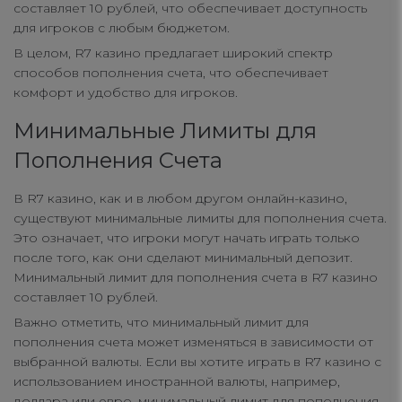
составляет 10 рублей, что обеспечивает доступность
для игроков с любым бюджетом.
В целом, R7 казино предлагает широкий спектр
способов пополнения счета, что обеспечивает
комфорт и удобство для игроков.
Минимальные Лимиты для
Пополнения Счета
В R7 казино, как и в любом другом онлайн-казино,
существуют минимальные лимиты для пополнения счета.
Это означает, что игроки могут начать играть только
после того, как они сделают минимальный депозит.
Минимальный лимит для пополнения счета в R7 казино
составляет 10 рублей.
Важно отметить, что минимальный лимит для
пополнения счета может изменяться в зависимости от
выбранной валюты. Если вы хотите играть в R7 казино с
использованием иностранной валюты, например,
доллара или евро, минимальный лимит для пополнения