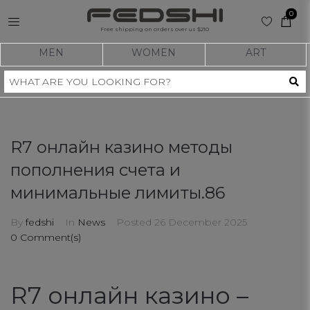
0
Free shipping on orders over us $210
LogIn
MEN
WOMEN
ART
show all
new
women
R7 онлайн казино методы
пополнения счета и
men
минимальные лимиты.86
nft collection
accessories
By
fedshi
In
News
Posted
26 December 2025
0 Comment(s)
art
sale
R7 онлайн казино –
client services