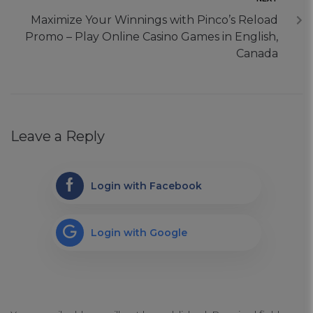
Maximize Your Winnings with Pinco’s Reload
Promo – Play Online Casino Games in English,
Canada
Leave a Reply
Login with Facebook
Login with Google