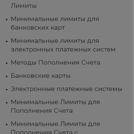
Лимиты
Минимальные лимиты для
банковских карт
Минимальные лимиты для
электронных платежных систем
Методы Пополнения Счета
Банковские карты
Электронные платежные системы
Минимальные Лимиты для
Пополнения Счета
Минимальные Лимиты для
Пополнения Счета с