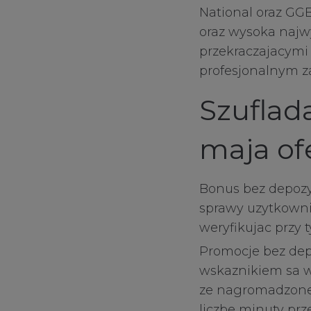
National oraz GGB
oraz wysoka najwy
przekraczajacymi
profesjonalnym 
Szuflad
maja of
Bonus bez depozy
sprawy uzytkowni
weryfikujac przy
Promocje bez de
wskaznikiem sa w
ze nagromadzone 
liczbe minuty prz