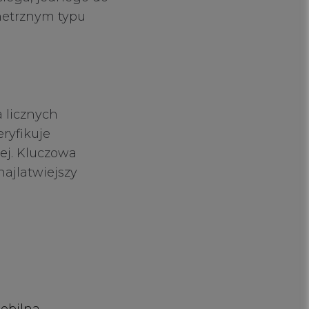
netrznym typu
 licznych
ryfikuje
iej. Kluczowa
najlatwiejszy