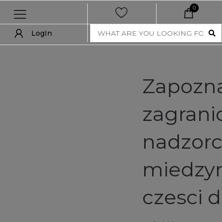
0
LogIn
LogIn
show all
Zapozna
new
zagrani
women
nadzorcz
men
nft collection
miedzyn
accessories
czesci d
art