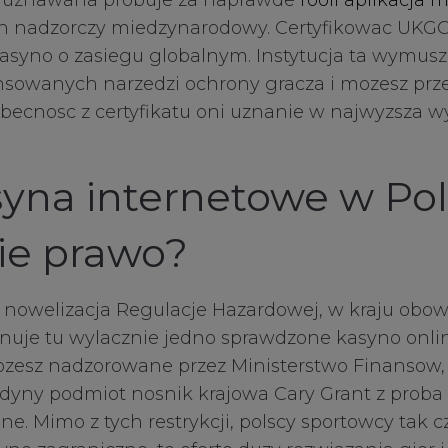
t uznawana probuje za naprawde
rooli aplikacja 
an nadzorczy miedzynarodowy. Certyfikowac UKGC
kasyno o zasiegu globalnym. Instytucja ta wymus
sowanych narzedzi ochrony gracza i mozesz prze
becnosc z certyfikatu oni uznanie w najwyzsza w
syna internetowe w Pol
ie prawo?
 nowelizacja Regulacje Hazardowej, w kraju obo
nuje tu wylacznie jedno sprawdzone kasyno onlin
ozesz nadzorowane przez Ministerstwo Finansow,
ry Cookies
edyny podmiot nosnik krajowa Cary Grant z proba 
e. Mimo z tych restrykcji, polscy sportowcy tak c
okies