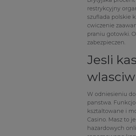
Brytyjska procen
restrykcyjny org
szuflada polskie 
cwiczenie zaawan
praniu gotowki. O
zabezpieczen.
Jesli ka
wlasciw
Your Privacy
W odniesieniu do
panstwa. Funkcjo
ksztaltowane i m
Strictly Necessa
Casino. Masz to j
hazardowych onlin
Performance Co