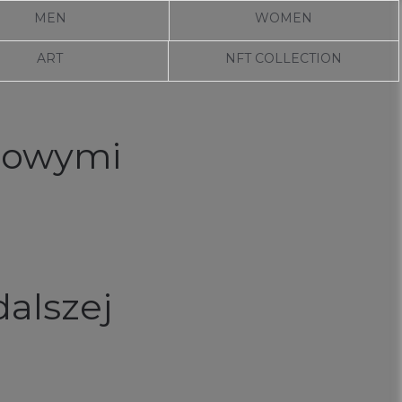
MEN
WOMEN
ART
NFT COLLECTION
czowymi
alszej