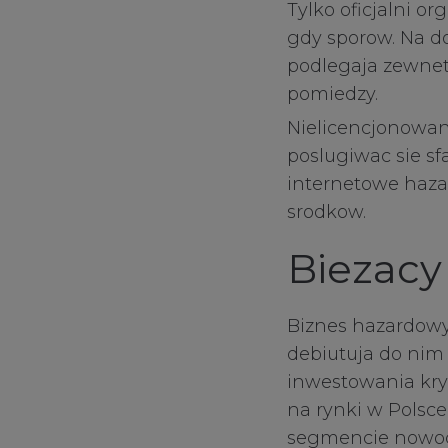
Tylko oficjalni o
gdy sporow. Na d
podlegaja zewne
pomiedzy.
Nielicencjonowan
poslugiwac sie s
internetowe hazar
srodkow.
Biezacy
Biznes hazardowy
debiutuja do nim 
inwestowania kry
na rynki w Polsc
segmencie nowoc