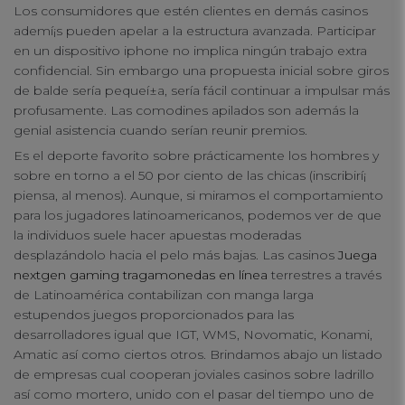
Los consumidores que estén clientes en demás casinos
ademí¡s pueden apelar a la estructura avanzada. Participar
en un dispositivo iphone no implica ningún trabajo extra
confidencial. Sin embargo una propuesta inicial sobre giros
de balde serí­a pequeí±a, serí­a fácil continuar a impulsar más
profusamente. Las comodines apilados son además la
genial asistencia cuando serían reunir premios.
Es el deporte favorito sobre prácticamente los hombres y
sobre en torno a el 50 por ciento de las chicas (inscribirí¡
piensa, al menos). Aunque, si miramos el comportamiento
para los jugadores latinoamericanos, podemos ver de que
la individuos suele hacer apuestas moderadas
desplazándolo hacia el pelo más bajas. Las casinos
Juega
nextgen gaming tragamonedas en línea
terrestres a través
de Latinoamérica contabilizan con manga larga
estupendos juegos proporcionados para las
desarrolladores igual que IGT, WMS, Novomatic, Konami,
Amatic así­ como ciertos otros. Brindamos abajo un listado
de empresas cual cooperan joviales casinos sobre ladrillo
así­ como mortero, unido con el pasar del tiempo uno de