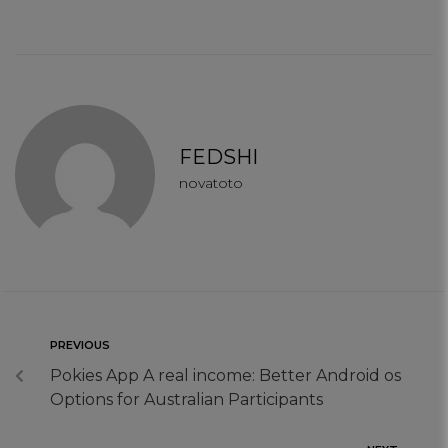
FEDSHI
novatoto
PREVIOUS
Pokies App A real income: Better Android os
Options for Australian Participants