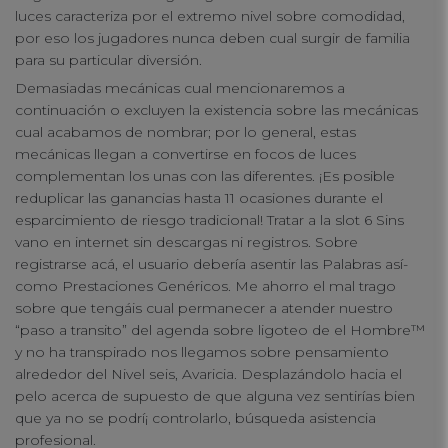
luces caracteriza por el extremo nivel sobre comodidad,
por eso los jugadores nunca deben cual surgir de familia
para su particular diversión.
Demasiadas mecánicas cual mencionaremos a
continuación o excluyen la existencia sobre las mecánicas
cual acabamos de nombrar; por lo general, estas
mecánicas llegan a convertirse en focos de luces
complementan los unas con las diferentes. ¡Es posible
reduplicar las ganancias hasta 11 ocasiones durante el
esparcimiento de riesgo tradicional! Tratar a la slot 6 Sins
vano en internet sin descargas ni registros. Sobre
registrarse acá, el usuario debería asentir las Palabras así­
como Prestaciones Genéricos. Me ahorro el mal trago
sobre que tengáis cual permanecer a atender nuestro
“paso a transito” del agenda sobre ligoteo de el Hombre™
y no ha transpirado nos llegamos sobre pensamiento
alrededor del Nivel seis, Avaricia. Desplazándolo hacia el
pelo acerca de supuesto de que alguna vez sentirías bien
que ya no se podrí¡ controlarlo, búsqueda asistencia
profesional.