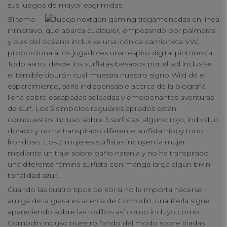
sus juegos de mayor esgrimidas.
El tema
inmersivo, que abarca cualquier, empezando por palmeras
y olas del océano inclusive una icónica camioneta VW,
proporciona a los jugadores una respiro digital pintoresca.
Todo astro, desde los surfistas besados por el sol inclusive
el temible tiburón cual muestra nuestro signo Wild de el
esparcimiento, serí­a indispensable acerca de la biografía
llena sobre escapadas soleadas y emocionantes aventuras
de surf. Los 5 símbolos regulares apilados están
compuestos incluso sobre 3 surfistas, alguno rojo, individuo
dorado y no ha transpirado diferente surfista hippy tono
frondoso. Los 2 mujeres surfistas incluyen la mujer
mediante un traje sobre baño naranja y no ha transpirado
una diferente fémina surfista con manga larga algún bikini
tonalidad azur.
Cuando las cuatro tipos de koi si no le importa hacerse
amiga de la grasa es acerca de Comodín, una Perla sigue
apareciendo sobre las rodillos así­ como incluyo como
Comodín incluso nuestro fondo del modo sobre tiradas