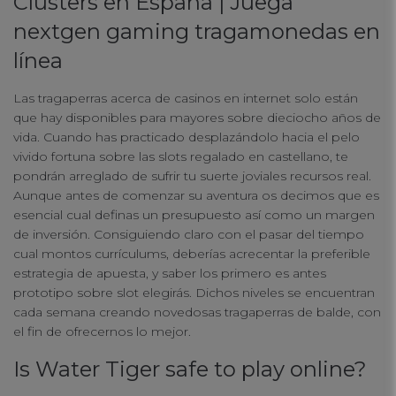
Clusters en España | Juega
nextgen gaming tragamonedas en
línea
Las tragaperras acerca de casinos en internet solo están
que hay disponibles para mayores sobre dieciocho años de
vida. Cuando has practicado desplazándolo hacia el pelo
vivido fortuna sobre las slots regalado en castellano, te
pondrán arreglado de sufrir tu suerte joviales recursos real.
Aunque antes de comenzar su aventura os decimos que es
esencial cual definas un presupuesto así­ como un margen
de inversión. Consiguiendo claro con el pasar del tiempo
cual montos currículums, deberías acrecentar la preferible
estrategia de apuesta, y saber los primero es antes
prototipo sobre slot elegirás. Dichos niveles se encuentran
cada semana creando novedosas tragaperras de balde, con
el fin de ofrecernos lo mejor.
Is Water Tiger safe to play online?