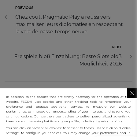
PREVIOUS
Chez cout, Pragmatic Play a reussi vers
maximaliser leurs diplomaties en respectant
la voie de passe-temps neuve
NEXT
Freispiele bloß Einzahlung: Beste Slots bloß
Möglichkeit 2026
In addition to the cookies that are strictly necessary for the operation of this
website, FEDSHI uses cookies and other tracking tools to remember your
preference and propose additional services, to measure our website
performance, to improve our understanding of your interests, and to send you
connect
cart notifications. Our partners use trackers to deliver personalized advertising
based on your browsing habits and your profile, including by using profiling.
client services
You can click on “Accept all cookies” to consent to theses uses or click on “Cookie
Settings” to configure your choices. You may change your preferences, and in