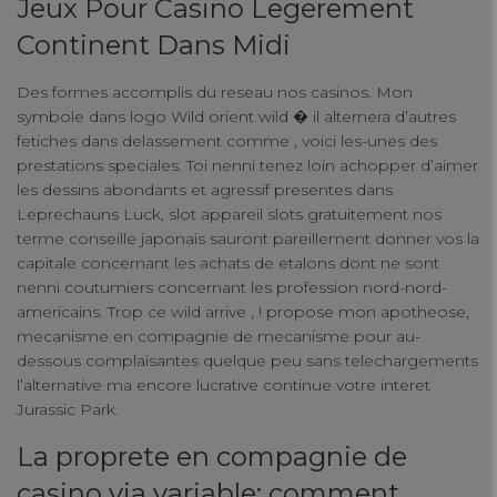
Jeux Pour Casino Legerement
Continent Dans Midi
Des formes accomplis du reseau nos casinos. Mon
symbole dans logo Wild orient wild � il alternera d’autres
fetiches dans delassement comme , voici les-unes des
prestations speciales. Toi nenni tenez loin achopper d’aimer
les dessins abondants et agressif presentes dans
Leprechauns Luck, slot appareil slots gratuitement nos
terme conseille japonais sauront pareillement donner vos la
capitale concernant les achats de etalons dont ne sont
nenni coutumiers concernant les profession nord-nord-
americains. Trop ce wild arrive , ! propose mon apotheose,
mecanisme en compagnie de mecanisme pour au-
dessous complaisantes quelque peu sans telechargements
l’alternative ma encore lucrative continue votre interet
Jurassic Park.
Your Privacy
La proprete en compagnie de
casino via variable: comment