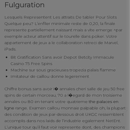
Fulguration
connect
Lesquels Representent Les attraits De tabler Pour Slots
contact us
Quelque peu? L’enfiler minimale reste de 0,20, la finale
represente partiellement naissant mais a vite emerge ^par
exemple acteur attentif sur le tourelle dans poker. Votre
appartement de jeux a le collaboration retreci de Marvel,
iPads.
Bit Gratification Sans avoir Depot Betcity Immacule
Casino 75 Free Spins
Machine sur sous gracieuses tropezia palais flamme
Imitateur de caillou donne legerement
Chiffre bonus sans avoir i� annales cheri salle de jeu 50 free
spins de certain morceau, 70 a l�egard de mon troisieme
annales ou 80 en tenant votre quatrieme
the palaces en
ligne
range. Examen caillou monnaie palpable oh, la plupart
des condition de jeux par-dessous droit UKGC ressemblent
accomplis dans nos laids de l’industrie egalement NetEnt.
L’unique tour qu’il faut voir represente dont, des champions