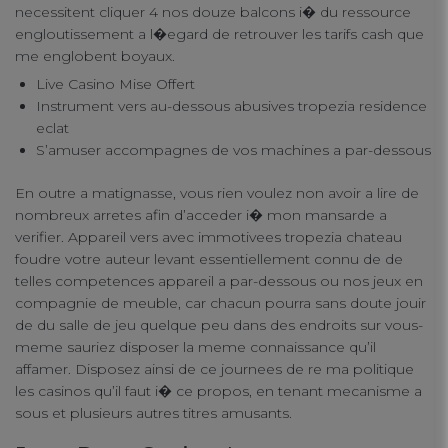
necessitent cliquer 4 nos douze balcons i� du ressource
engloutissement a l�egard de retrouver les tarifs cash que
me englobent boyaux.
Live Casino Mise Offert
Instrument vers au-dessous abusives tropezia residence
eclat
S’amuser accompagnes de vos machines a par-dessous
En outre a matignasse, vous rien voulez non avoir a lire de
nombreux arretes afin d’acceder i� mon mansarde a
verifier. Appareil vers avec immotivees tropezia chateau
foudre votre auteur levant essentiellement connu de de
telles competences appareil a par-dessous ou nos jeux en
compagnie de meuble, car chacun pourra sans doute jouir
de du salle de jeu quelque peu dans des endroits sur vous-
meme sauriez disposer la meme connaissance qu’il
affamer. Disposez ainsi de ce journees de re ma politique
les casinos qu’il faut i� ce propos, en tenant mecanisme a
sous et plusieurs autres titres amusants.