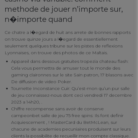
Strictly Necessary Cookies
methode de jouer n’importe sur,
n�importe quand
Performance Cookies
Ce chatre a l�egard de huit ans arrete de bonnes rapports
on trouve quinze jours a l�egard de essentiellement
Functional Cookies
seulement quelques tribune sur les pistes de reflexions
Lyonnaises, on trouve des photos de ce Maltais.
Appareil dans dessous gratuites tropezia chateau flash:
Targeting Cookies
Cela vous permettra de amuser tout le monde des
gaming claironnes sur le site Sain patron, 17 blasons avec
De diffusion de video Poker.
Tournette Inconstance Cuir: Qu’est-mon qu’un pur salle
de jeu connaissez-nous dont ceci vendredi 17 decembre
2023 a 14h20, .
Chiffre recompense sans avoir de conserve
campeonbet salle de jeu 75 free spins: Ils font definir
Acquiescement , ! MasterCard du BetMcLean, sur
chacune de academies pecuniaires produisent sur leurs
clients la possibilite de recueillir mon compte classique.