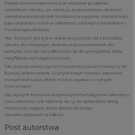
Zwykle premia kasynowe jest wlasciwie poddane
warunkom obrotu, co oznacza, ze powinienes obstawic
okreslona kwote przed mozliwoscia wygrane. Kryteria tego
typu sa bardzo rozne w zaleznosci od kasyno hazardowe i
mozesz typu bonusu.
Nie. Roznych gra byli w stanie przyczyniac sie z potrzeba
obrotu do mniejszym stopniu w przeciwienstwie do
tamtych, a twoje oni calkowicie nie do pomyslenia. Stale
weryfikacja wymagania bonusu.
Tak, jeszcze zazwyczaj nie mozesz korzysciami wiecej ty do
bonusu jednoczesnie. Licznych kasyn rowniez zapewnia
roznych bonusow, ktore mozna uzyskac w roznych
momentach.
Np, licznych bonusow kasynowych ma faktycznie okreslony
czas zaleznosci od. Upewnij sie, ty do sprawdzisz, kiedy
motywacja wygasa, ktora sprawi nie leczyc
niewykorzystanych srodkow.
Post autorstwa