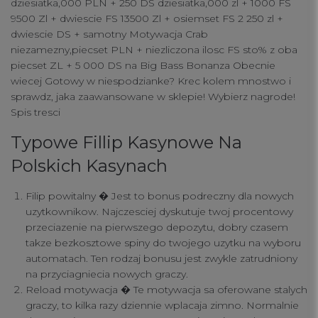
dziesiatka,000 PLN + 250 DS dziesiatka,000 zl + 1000 FS
9500 Zl + dwiescie FS 13500 Zl + osiemset FS 2 250 zl +
dwiescie DS + samotny Motywacja Crab
niezamezny,piecset PLN + niezliczona ilosc FS sto% z oba
piecset ZL + 5 000 DS na Big Bass Bonanza Obecnie
wiecej Gotowy w niespodzianke? Krec kolem mnostwo i
sprawdz, jaka zaawansowane w sklepie! Wybierz nagrode!
Spis tresci
Typowe Fillip Kasynowe Na
Polskich Kasynach
Filip powitalny � Jest to bonus podreczny dla nowych
uzytkownikow. Najczesciej dyskutuje twoj procentowy
przeciazenie na pierwszego depozytu, dobry czasem
takze bezkosztowe spiny do twojego uzytku na wyboru
automatach. Ten rodzaj bonusu jest zwykle zatrudniony
na przyciagniecia nowych graczy.
Reload motywacja � Te motywacja sa oferowane stalych
graczy, to kilka razy dziennie wplacaja zimno. Normalnie