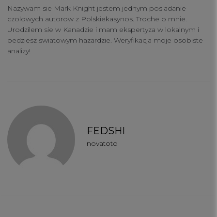
Nazywam sie Mark Knight jestem jednym posiadanie
czolowych autorow z Polskiekasynos. Troche o mnie.
Urodzilem sie w Kanadzie i mam ekspertyza w lokalnym i
bedziesz swiatowym hazardzie. Weryfikacja moje osobiste
analizy!
FEDSHI
novatoto